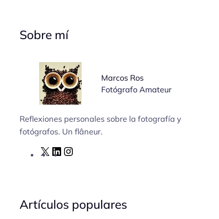
Sobre mí
Marcos Ros
Fotógrafo Amateur
Reflexiones personales sobre la fotografía y
fotógrafos. Un flâneur.
X
L
I
i
n
n
s
k
t
Artículos populares
e
a
d
g