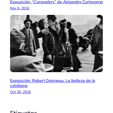
Exposición: “Carpoolers” de Alejandro Cartagena
Nov 6, 2016
Exposición: Robert Doisneau. La belleza de lo
cotidiano
Oct 30, 2016
Etiquetas