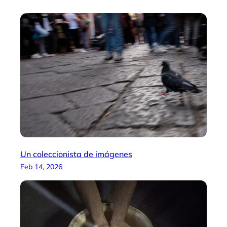
I
r
n
a
m
Un coleccionista de imágenes
Feb 14, 2026