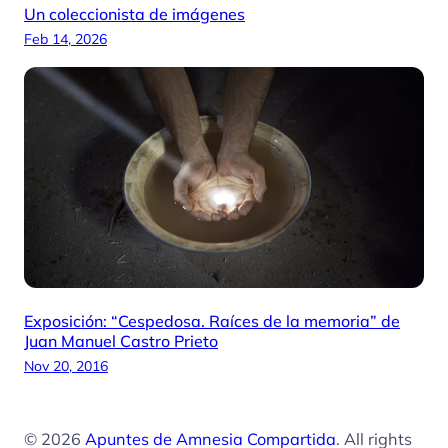
Un coleccionista de imágenes
Feb 14, 2026
Exposición: “Cespedosa. Raíces de la memoria” de
Juan Manuel Castro Prieto
Nov 20, 2016
© 2026
Apuntes de Amnesia Compartida
. All rights