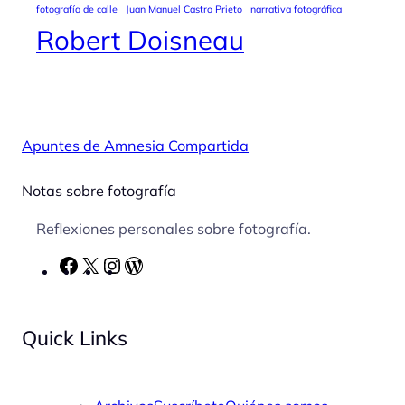
fotografía de calle
Juan Manuel Castro Prieto
narrativa fotográfica
Robert Doisneau
Apuntes de Amnesia Compartida
Notas sobre fotografía
Reflexiones personales sobre fotografía.
F
X
I
W
a
n
o
c
s
r
Quick Links
e
t
d
b
a
P
o
g
r