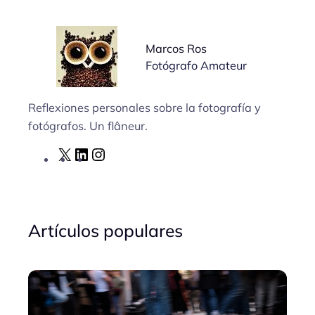
Marcos Ros
Fotógrafo Amateur
Reflexiones personales sobre la fotografía y
fotógrafos. Un flâneur.
X
L
I
i
n
n
s
k
t
Artículos populares
e
a
d
g
I
r
n
a
m