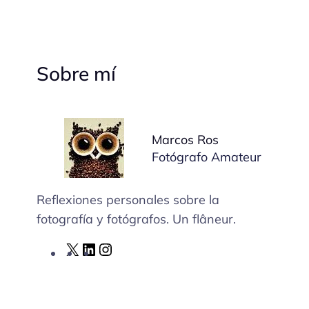
Sobre mí
Marcos Ros
Fotógrafo Amateur
Reflexiones personales sobre la
fotografía y fotógrafos. Un flâneur.
X
L
I
i
n
n
s
k
t