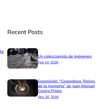
Recent Posts
te
Un coleccionista de imágenes
Feb 14, 2026
Exposición: “Cespedosa. Raíces
de la memoria” de Juan Manuel
Castro Prieto
Nov 20, 2016