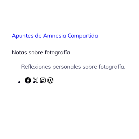
Apuntes de Amnesia Compartida
Notas sobre fotografía
Reflexiones personales sobre fotografía.
F
X
I
W
a
n
o
c
s
r
e
t
d
b
a
P
o
g
r
o
r
e