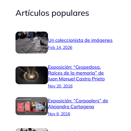
e
a
Artículos populares
d
g
I
r
n
a
Un coleccionista de imágenes
m
Feb 14, 2026
Exposición: “Cespedosa.
Raíces de la memoria” de
Juan Manuel Castro Prieto
Nov 20, 2016
Exposición: “Carpoolers” de
Alejandro Cartagena
Nov 6, 2016